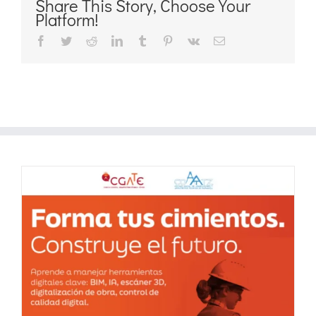
Share This Story, Choose Your
Platform!
Facebook
Twitter
Reddit
LinkedIn
Tumblr
Pinterest
Vk
Correo
electrónico