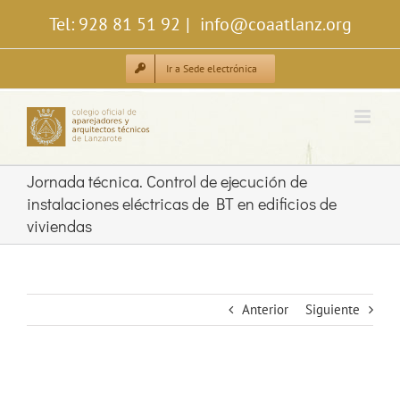
Saltar
Tel: 928 81 51 92
|
info@coaatlanz.org
al
contenido
Ir a Sede electrónica
Jornada técnica. Control de ejecución de
instalaciones eléctricas de BT en edificios de
viviendas
Anterior
Siguiente
Ver