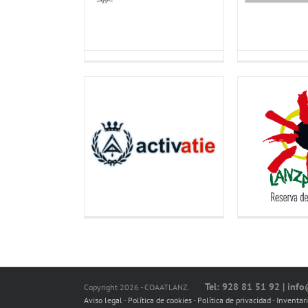
Tel: 928 81 51 92 | inf
Copyright 2026 - COAATLANZ.
Aviso legal
-
Política de cookies
-
Política de privacidad
-
Inventar