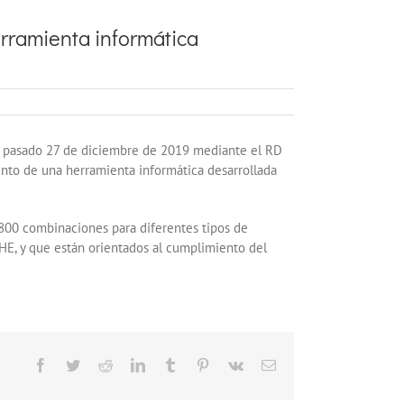
erramienta informática
 el pasado 27 de diciembre de 2019 mediante el RD
ento de una herramienta informática desarrollada
2800 combinaciones para diferentes tipos de
-HE, y que están orientados al cumplimiento del
Facebook
Twitter
Reddit
LinkedIn
Tumblr
Pinterest
Vk
Correo
electrónico