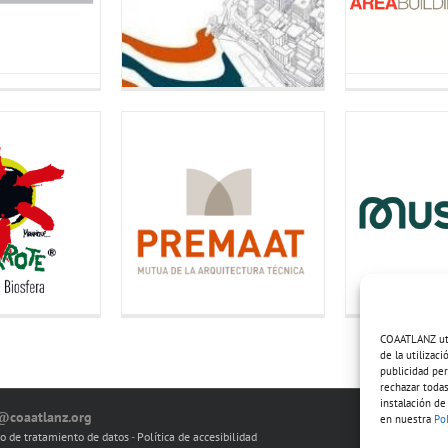
COAATLANZ util
de la utilizac
publicidad per
rechazar todas
instalación de
o@coaatlanz.org
en nuestra
Po
io de tratamiento de datos
-
Política de accesibilidad