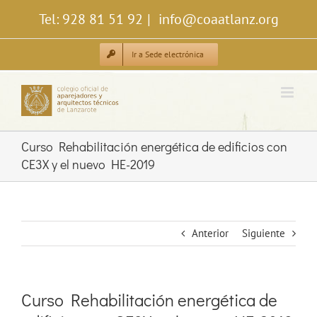
Saltar
Tel: 928 81 51 92
|
info@coaatlanz.org
al
contenido
Ir a Sede electrónica
Curso Rehabilitación energética de edificios con
CE3X y el nuevo HE-2019
Anterior
Siguiente
Curso Rehabilitación energética de