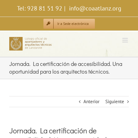
Saltar
Tel: 928 81 51 92
|
info@coaatlanz.org
al
contenido
Ir a Sede electrónica
Jornada. La certificación de accesibilidad. Una
oportunidad para los arquitectos técnicos.
Anterior
Siguiente
Jornada. La certificación de