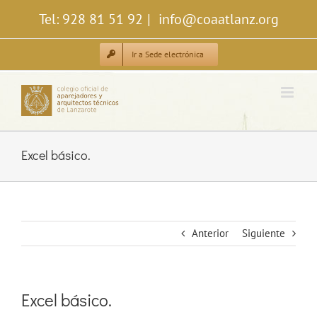
Saltar
Tel: 928 81 51 92
|
info@coaatlanz.org
al
contenido
Ir a Sede electrónica
Excel básico.
Anterior
Siguiente
Excel básico.