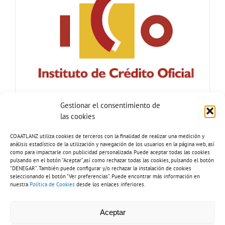
Gestionar el consentimiento de
las cookies
COAATLANZ utiliza cookies de terceros con la finalidad de realizar una medición y
análisis estadístico de la utilización y navegación de los usuarios en la página web, así
como para impactarle con publicidad personalizada. Puede aceptar todas las cookies
pulsando en el botón “Aceptar”,así como rechazar todas las cookies, pulsando el botón
“DENEGAR”. También puede configurar y/o rechazar la instalación de cookies
seleccionando el botón “Ver preferencias”. Puede encontrar más información en
nuestra
Política de Cookies
desde los enlaces inferiores.
Tel: 928 81 51 92 |
Copyright 2026 - COAATLANZ.
Aceptar
info@coaatlanz.org
Aviso legal
-
Política de cookies
-
Política de privacidad
-
Inventario de