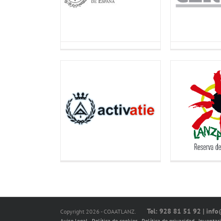
Tel: 928 81 51 92 | inf
Copyright 2026 - COAATLANZ.
Aviso legal
-
Política de cookies
-
Política de privacidad
-
Inventar