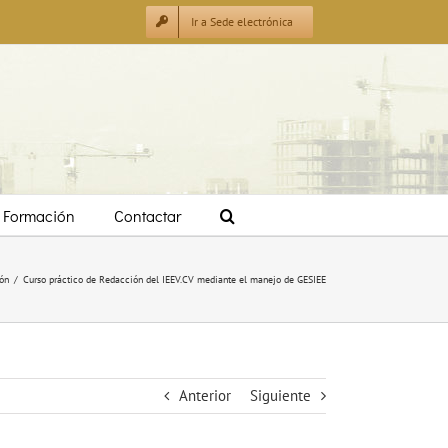
Ir a Sede electrónica
Formación
Contactar
ón
/
Curso práctico de Redacción del IEEV.CV mediante el manejo de GESIEE
Anterior
Siguiente