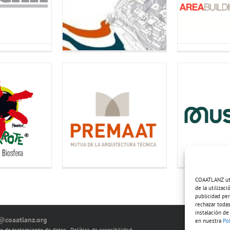
COAATLANZ util
de la utilizac
publicidad per
rechazar todas
instalación de
o@coaatlanz.org
en nuestra
Po
io de tratamiento de datos
-
Política de accesibilidad