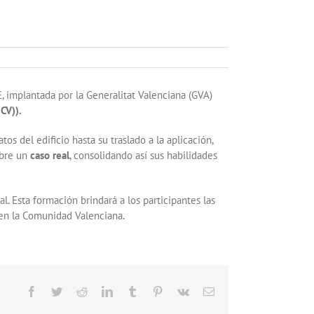
, implantada por la Generalitat Valenciana (GVA)
CV)).
s del edificio hasta su traslado a la aplicación,
obre un
caso real
, consolidando así sus habilidades
l. Esta formación brindará a los participantes las
 en la Comunidad Valenciana.
Facebook
Twitter
Reddit
LinkedIn
Tumblr
Pinterest
Vk
Correo
electrónico