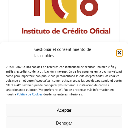
Gestionar el consentimiento de
las cookies
COAATLANZ utiliza cookies de terceros con la finalidad de realizar una medición y
análisis estadístico de la utilización y navegación de los usuarios en la página web, así
como para impactarle con publicidad personalizada. Puede aceptar todas las cookies
pulsando en el botón “Aceptar”,así como rechazar todas las cookies, pulsando el botón
“DENEGAR”. También puede configurar y/o rechazar la instalación de cookies
seleccionando el botón “Ver preferencias”. Puede encontrar más información en
nuestra
Política de Cookies
desde los enlaces inferiores.
Tel: 928 81 51 92 |
Copyright 2026 - COAATLANZ.
Aceptar
info@coaatlanz.org
Aviso legal
-
Política de cookies
-
Política de privacidad
-
Inventario de
tratamiento de datos
-
Política de accesibilidad
Denegar