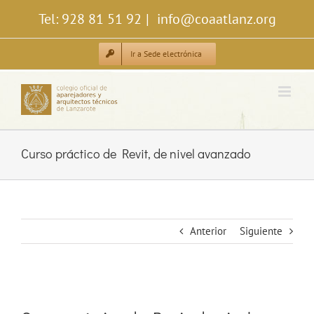
Saltar
Tel: 928 81 51 92
|
info@coaatlanz.org
al
contenido
Ir a Sede electrónica
Curso práctico de Revit, de nivel avanzado
Anterior
Siguiente
Ver
imagen