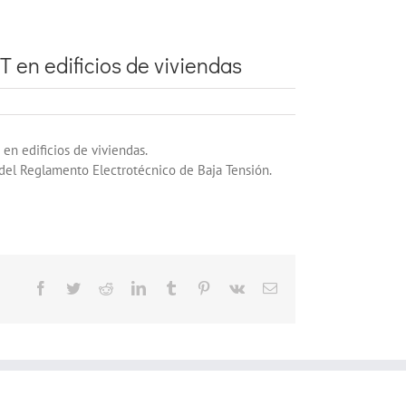
T en edificios de viviendas
 en edificios de viviendas.
s del Reglamento Electrotécnico de Baja Tensión.
Facebook
Twitter
Reddit
LinkedIn
Tumblr
Pinterest
Vk
Correo
electrónico