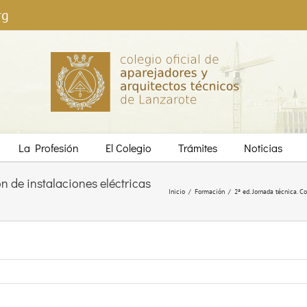
rg
La Profesión
El Colegio
Trámites
Noticias
ón de instalaciones eléctricas
Inicio
/
Formación
/
2ª ed. Jornada técnica. C