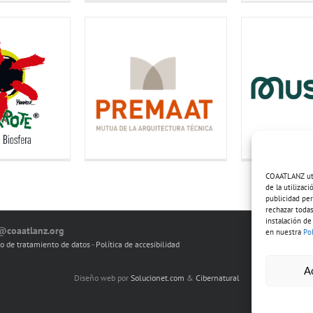
COAATLANZ util
de la utilizac
publicidad per
rechazar todas
instalación de
o@coaatlanz.org
en nuestra
Po
io de tratamiento de datos
-
Política de accesibilidad
A
Diseño web por
Solucionet.com
&
Cibernatural