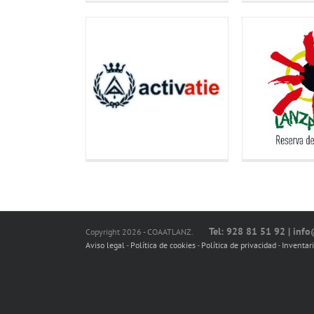
Tel: 928 81 51 92 | inf
Copyright 2026 - COAATLANZ.
Aviso legal
-
Política de cookies
-
Política de privacidad
-
Inventar