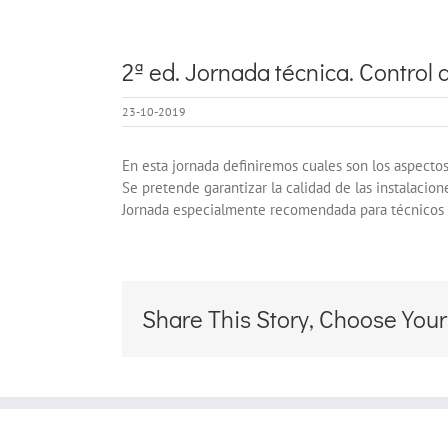
Ver
imagen
2ª ed. Jornada técnica. Control 
más
grande
23-10-2019
En esta jornada definiremos cuales son los aspectos 
Se pretende garantizar la calidad de las instalacio
Jornada especialmente recomendada para técnicos 
Share This Story, Choose Your