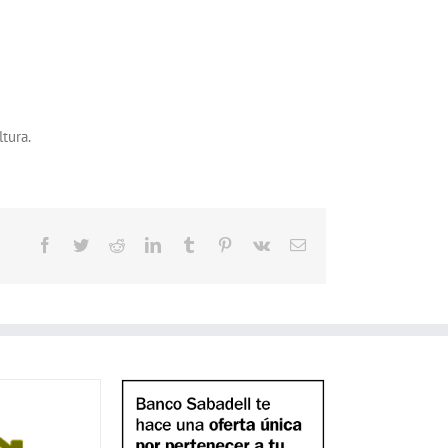
ltura.
Facebook
Twitter
Reddit
LinkedIn
Tumblr
Pinterest
Vk
Correo
electrónico