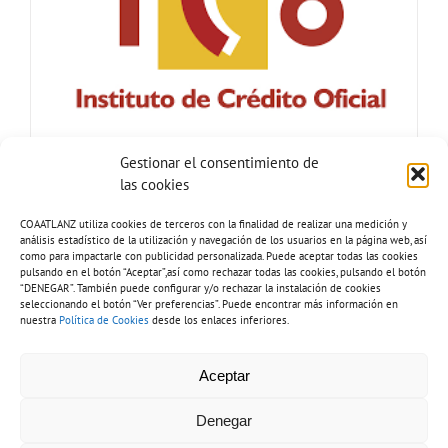
Gestionar el consentimiento de
las cookies
COAATLANZ utiliza cookies de terceros con la finalidad de realizar una medición y
análisis estadístico de la utilización y navegación de los usuarios en la página web, así
como para impactarle con publicidad personalizada. Puede aceptar todas las cookies
pulsando en el botón “Aceptar”,así como rechazar todas las cookies, pulsando el botón
“DENEGAR”. También puede configurar y/o rechazar la instalación de cookies
seleccionando el botón “Ver preferencias”. Puede encontrar más información en
nuestra
Política de Cookies
desde los enlaces inferiores.
Tel: 928 81 51 92 |
Copyright 2026 - COAATLANZ.
Aceptar
info@coaatlanz.org
Aviso legal
-
Política de cookies
-
Política de privacidad
-
Inventario de
tratamiento de datos
-
Política de accesibilidad
Denegar