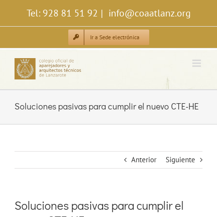
Saltar
Tel: 928 81 51 92
|
info@coaatlanz.org
al
contenido
Ir a Sede electrónica
Soluciones pasivas para cumplir el nuevo CTE-HE
Anterior
Siguiente
Soluciones pasivas para cumplir el