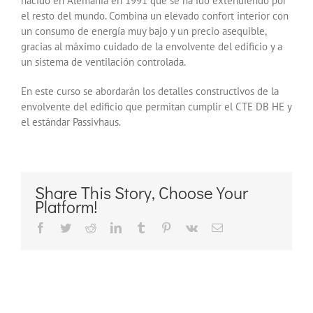
nacido en Alemania en 1991 que se ha ido extendiendo por
el resto del mundo. Combina un elevado confort interior con
un consumo de energía muy bajo y un precio asequible,
gracias al máximo cuidado de la envolvente del edificio y a
un sistema de ventilación controlada.
En este curso se abordarán los detalles constructivos de la
envolvente del edificio que permitan cumplir el CTE DB HE y
el estándar Passivhaus.
Share This Story, Choose Your
Platform!
Facebook
Twitter
Reddit
LinkedIn
Tumblr
Pinterest
Vk
Correo
electrónico