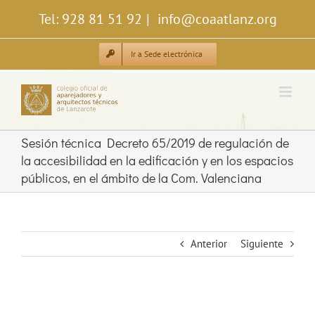
Saltar
Tel: 928 81 51 92
|
info@coaatlanz.org
al
contenido
Ir a Sede electrónica
Sesión técnica Decreto 65/2019 de regulación de
la accesibilidad en la edificación y en los espacios
públicos, en el ámbito de la Com. Valenciana
Anterior
Siguiente
Ver