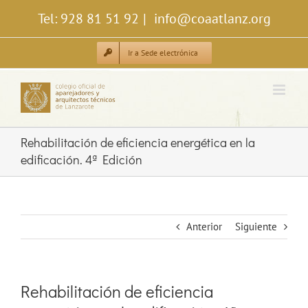
Saltar
Tel: 928 81 51 92
|
info@coaatlanz.org
al
contenido
Ir a Sede electrónica
Rehabilitación de eficiencia energética en la
edificación. 4ª Edición
Anterior
Siguiente
Rehabilitación de eficiencia