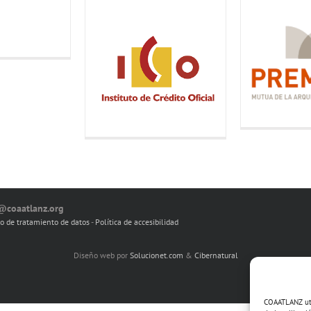
o@coaatlanz.org
io de tratamiento de datos
-
Política de accesibilidad
Diseño web por
Solucionet.com
&
Cibernatural
COAATLANZ util