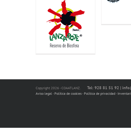
Tel: 928 81 51 92 | inf
Copyright 2026 - COAATLANZ.
Aviso legal
-
Política de cookies
-
Política de privacidad
-
Inventar