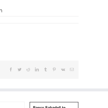
n
Facebook
Twitter
Reddit
LinkedIn
Tumblr
Pinterest
Vk
Correo
electrónico