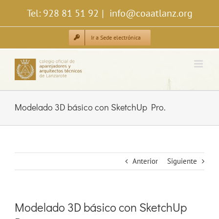
Saltar
Tel: 928 81 51 92
|
info@coaatlanz.org
al
contenido
Ir a Sede electrónica
Modelado 3D básico con SketchUp Pro.
Anterior
Siguiente
Modelado 3D básico con SketchUp