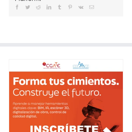
Facebook
Twitter
Reddit
LinkedIn
Tumblr
Pinterest
Vk
Correo
electrónico