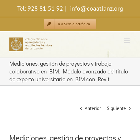
Saltar
Tel: 928 81 51 92
|
info@coaatlanz.org
al
contenido
Ir a Sede electrónica
Mediciones, gestión de proyectos y trabajo
colaborativo en BIM. Módulo avanzado del título
de experto universitario en BIM con Revit.
Anterior
Siguiente
Mediciones, gestión de proyectos y