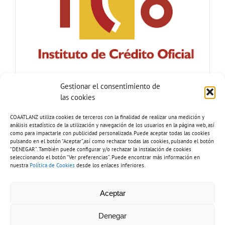
Gestionar el consentimiento de
las cookies
COAATLANZ utiliza cookies de terceros con la finalidad de realizar una medición y
análisis estadístico de la utilización y navegación de los usuarios en la página web, así
como para impactarle con publicidad personalizada. Puede aceptar todas las cookies
pulsando en el botón “Aceptar”,así como rechazar todas las cookies, pulsando el botón
“DENEGAR”. También puede configurar y/o rechazar la instalación de cookies
seleccionando el botón “Ver preferencias”. Puede encontrar más información en
nuestra
Política de Cookies
desde los enlaces inferiores.
Tel: 928 81 51 92 |
Copyright 2026 - COAATLANZ.
Aceptar
info@coaatlanz.org
Aviso legal
-
Política de cookies
-
Política de privacidad
-
Inventario de
tratamiento de datos
-
Política de accesibilidad
Denegar