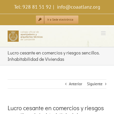
Saltar
Tel: 928 81 51 92
|
info@coaatlanz.org
al
contenido
Ir a Sede electrónica
Lucro cesante en comercios y riesgos sencillos.
Inhabitabilidad de Viviendas
Anterior
Siguiente
Lucro cesante en comercios y riesgos