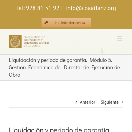
Saltar
Tel: 928 81 51 92
|
info@coaatlanz.org
al
contenido
Ir a Sede electrónica
Liquidación y periodo de garantía. Módulo 5.
Gestión Económica del Director de Ejecución de
Obra
Anterior
Siguiente
Liquidación y periodo de garantía.