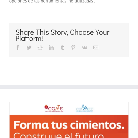
opciones de las herramientas “no utilizadas”.
Share This Story, Choose Your
Platform!
Facebook
Twitter
Reddit
LinkedIn
Tumblr
Pinterest
Vk
Correo
electrónico