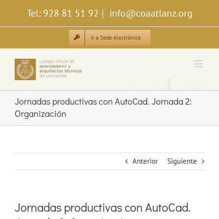
Saltar
Tel: 928 81 51 92
|
info@coaatlanz.org
al
contenido
Ir a Sede electrónica
Jornadas productivas con AutoCad. Jornada 2:
Organización
Anterior
Siguiente
Jornadas productivas con AutoCad.