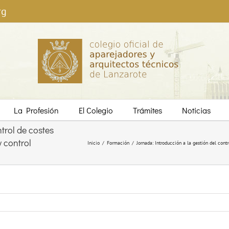
rg
La Profesión
El Colegio
Trámites
Noticias
trol de costes
y control
Inicio
/
Formación
/
Jornada: Introducción a la gestión del contr