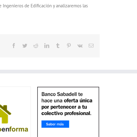
e Ingenieros de Edificación y analizaremos las
Facebook
Twitter
Reddit
LinkedIn
Tumblr
Pinterest
Vk
Correo
electrónico