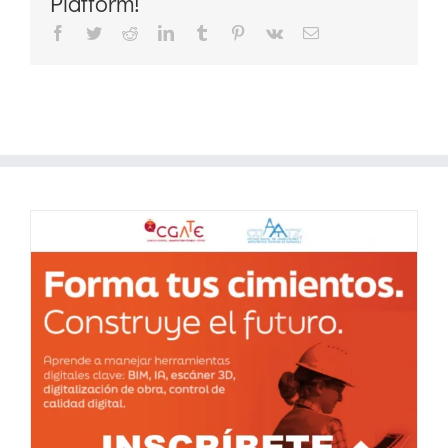
Platform!
Facebook
Twitter
Reddit
LinkedIn
Tumblr
Pinterest
Vk
Correo
electrónico