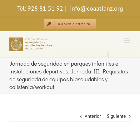
Saltar
Tel: 928 81 51 92
|
info@coaatlanz.org
al
contenido
Ir a Sede electrónica
Jornada de seguridad en parques infantiles e
instalaciones deportivas. Jornada III. Requisitos
de seguriada de equipos biosaludables y
calistenia/workout.
Anterior
Siguiente