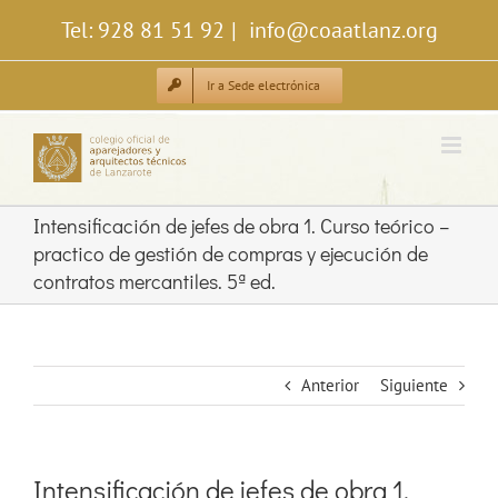
Saltar
Tel: 928 81 51 92
|
info@coaatlanz.org
al
contenido
Ir a Sede electrónica
Intensificación de jefes de obra 1. Curso teórico –
practico de gestión de compras y ejecución de
contratos mercantiles. 5ª ed.
Anterior
Siguiente
Intensificación de jefes de obra 1.