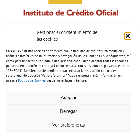
Gestionar el consentimiento de
las cookies
COAATLANZ utiliza cookies de terceros con la finalidad de realizar una medición y
análisis estadístico de la utilización y navegación de los usuarios en la página web, así
como para impactarle con publicidad personalizada. Puede aceptar todas las cookies
pulsando en el botón “Aceptar”,así como rechazar todas las cookies, pulsando el botón
“DENEGAR”. También puede configurar y/o rechazar la instalación de cookies
seleccionando el botón “Ver preferencias”. Puede encontrar más información en
nuestra
Política de Cookies
desde los enlaces inferiores.
Tel: 928 81 51 92 |
Copyright 2026 - COAATLANZ.
Aceptar
info@coaatlanz.org
Aviso legal
-
Política de cookies
-
Política de privacidad
-
Inventario de
tratamiento de datos
-
Política de accesibilidad
Denegar
Ver preferencias
Diseño web por
Solucionet.com
&
Cibernatural