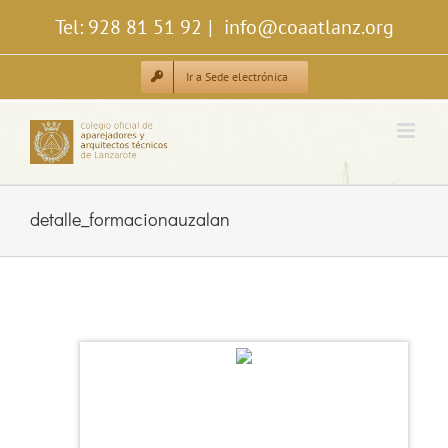
Saltar
Tel: 928 81 51 92
|
info@coaatlanz.org
al
contenido
Ir a Sede electrónica
detalle_formacionauzalan