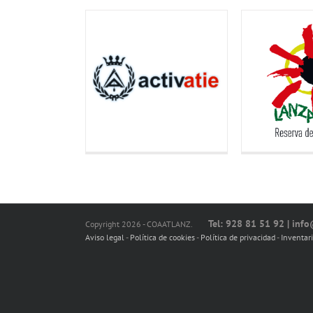
Tel: 928 81 51 92 | inf
Copyright 2026 - COAATLANZ.
Aviso legal
-
Política de cookies
-
Política de privacidad
-
Inventar