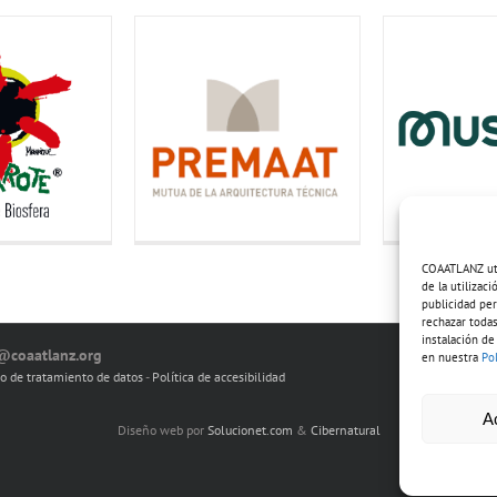
COAATLANZ util
de la utilizac
publicidad per
rechazar todas
instalación de
o@coaatlanz.org
en nuestra
Po
io de tratamiento de datos
-
Política de accesibilidad
A
Diseño web por
Solucionet.com
&
Cibernatural