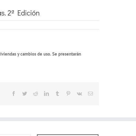
s. 2ª Edición
viviendas y cambios de uso. Se presentarán
Facebook
Twitter
Reddit
LinkedIn
Tumblr
Pinterest
Vk
Correo
electrónico