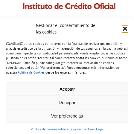
Gestionar el consentimiento de
las cookies
COAATLANZ utiliza cookies de terceros con la finalidad de realizar una medición y
análisis estadístico de la utilización y navegación de los usuarios en la página web, así
como para impactarle con publicidad personalizada. Puede aceptar todas las cookies
pulsando en el botón “Aceptar”,así como rechazar todas las cookies, pulsando el botón
“DENEGAR”. También puede configurar y/o rechazar la instalación de cookies
seleccionando el botón “Ver preferencias”. Puede encontrar más información en
nuestra
Política de Cookies
desde los enlaces inferiores.
Tel: 928 81 51 92 |
Copyright 2026 - COAATLANZ.
Aceptar
info@coaatlanz.org
Aviso legal
-
Política de cookies
-
Política de privacidad
-
Inventario de
tratamiento de datos
-
Política de accesibilidad
Denegar
Ver preferencias
Diseño web por
Solucionet.com
&
Cibernatural
Política de cookies
Política de privacidad
Aviso Legal