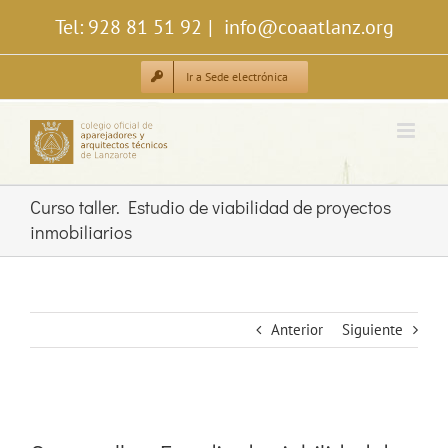
Saltar
Tel: 928 81 51 92
|
info@coaatlanz.org
al
contenido
Ir a Sede electrónica
Curso taller. Estudio de viabilidad de proyectos
inmobiliarios
Anterior
Siguiente
Ver
imagen