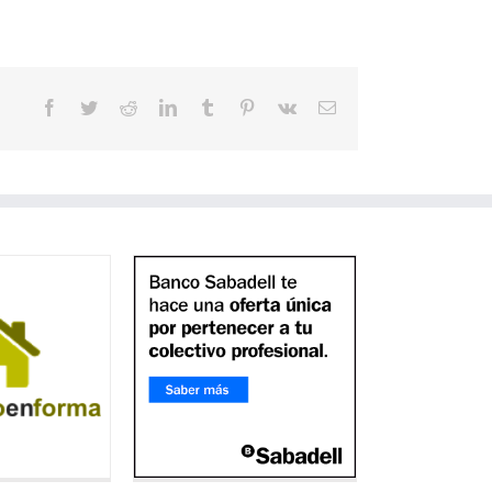
Facebook
Twitter
Reddit
LinkedIn
Tumblr
Pinterest
Vk
Correo
electrónico