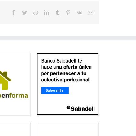
Facebook
Twitter
Reddit
LinkedIn
Tumblr
Pinterest
Vk
Correo
electrónico