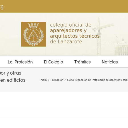
rg
La Profesión
El Colegio
Trámites
Noticias
or y otras
en edificios
Inicio
/
Formación
/
Curso Redacción de instalación de ascensor y otras