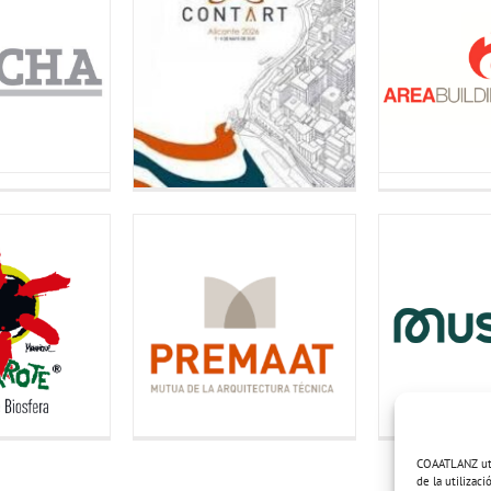
COAATLANZ util
de la utilizac