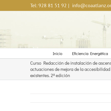
Saltar
Tel: 928 81 51 92
|
info@coaatlanz.o
al
contenido
Inicio
Eficiencia Energética
Curso Redacción de instalación de ascens
actuaciones de mejora de la accesibilidad 
existentes. 2ª edición