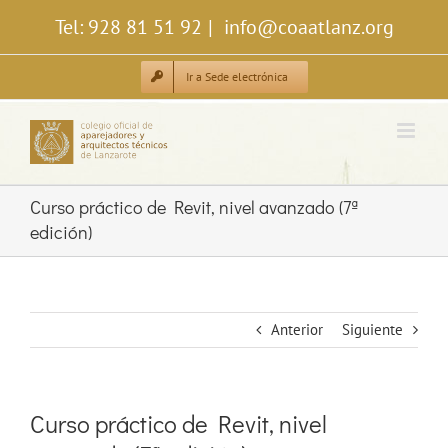
Saltar
Tel: 928 81 51 92
|
info@coaatlanz.org
al
contenido
Ir a Sede electrónica
Curso práctico de Revit, nivel avanzado (7ª
edición)
Anterior
Siguiente
Curso práctico de Revit, nivel