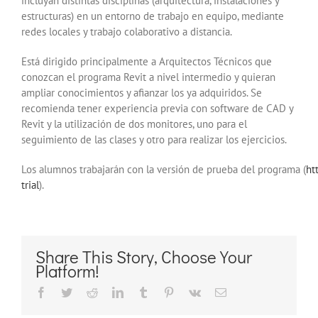
incluyan distintas disciplinas (arquitectura, instalaciones y
estructuras) en un entorno de trabajo en equipo, mediante
redes locales y trabajo colaborativo a distancia.
Está dirigido principalmente a Arquitectos Técnicos que
conozcan el programa Revit a nivel intermedio y quieran
ampliar conocimientos y afianzar los ya adquiridos. Se
recomienda tener experiencia previa con software de CAD y
Revit y la utilización de dos monitores, uno para el
seguimiento de las clases y otro para realizar los ejercicios.
Los alumnos trabajarán con la versión de prueba del programa (
ht
trial
).
Share This Story, Choose Your
Platform!
Facebook
Twitter
Reddit
LinkedIn
Tumblr
Pinterest
Vk
Correo
electrónico