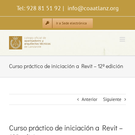
Saltar
Tel: 928 81 51 92
|
info@coaatlanz.org
al
contenido
Ir a Sede electrónica
Curso práctico de iniciación a Revit – 12ª edición
Anterior
Siguiente
Curso práctico de iniciación a Revit –