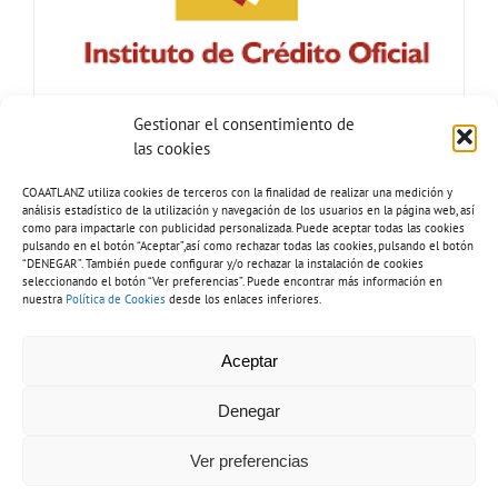
Gestionar el consentimiento de
las cookies
COAATLANZ utiliza cookies de terceros con la finalidad de realizar una medición y
análisis estadístico de la utilización y navegación de los usuarios en la página web, así
como para impactarle con publicidad personalizada. Puede aceptar todas las cookies
pulsando en el botón “Aceptar”,así como rechazar todas las cookies, pulsando el botón
“DENEGAR”. También puede configurar y/o rechazar la instalación de cookies
seleccionando el botón “Ver preferencias”. Puede encontrar más información en
nuestra
Política de Cookies
desde los enlaces inferiores.
Tel: 928 81 51 92 |
Copyright 2026 - COAATLANZ.
Aceptar
info@coaatlanz.org
Aviso legal
-
Política de cookies
-
Política de privacidad
-
Inventario de
tratamiento de datos
-
Política de accesibilidad
Denegar
Ver preferencias
Diseño web por
Solucionet.com
&
Cibernatural