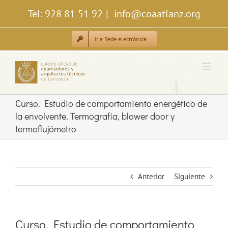
Saltar
Tel: 928 81 51 92
|
info@coaatlanz.org
al
contenido
Ir a Sede electrónica
Curso. Estudio de comportamiento energético de
la envolvente. Termografía, blower door y
termoflujómetro
Anterior
Siguiente
Curso. Estudio de comportamiento