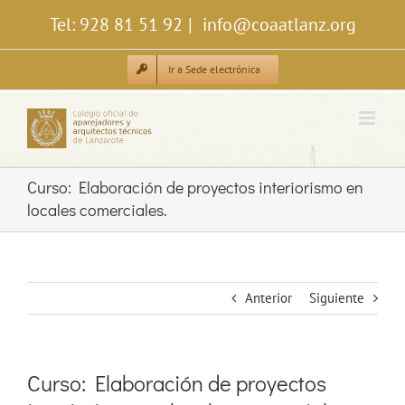
Saltar
Tel: 928 81 51 92
|
info@coaatlanz.org
al
contenido
Ir a Sede electrónica
Curso: Elaboración de proyectos interiorismo en
locales comerciales.
Anterior
Siguiente
Curso: Elaboración de proyectos