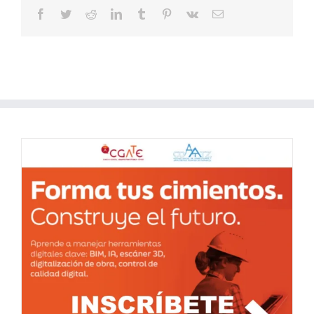
Facebook
Twitter
Reddit
LinkedIn
Tumblr
Pinterest
Vk
Correo
electrónico