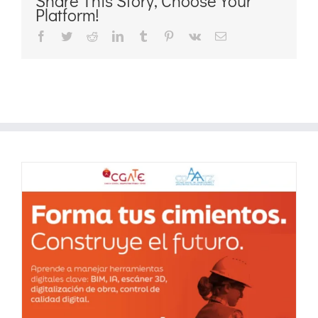
Share This Story, Choose Your
Platform!
Facebook
Twitter
Reddit
LinkedIn
Tumblr
Pinterest
Vk
Correo
electrónico