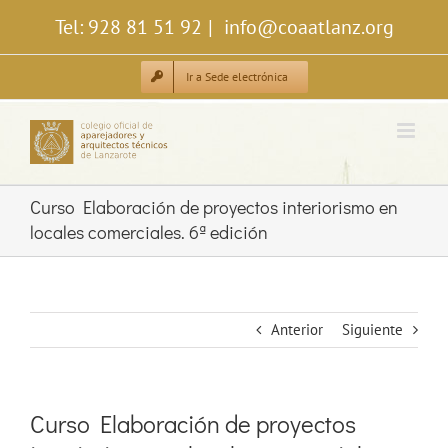
Saltar
Tel: 928 81 51 92
|
info@coaatlanz.org
al
contenido
Ir a Sede electrónica
Curso Elaboración de proyectos interiorismo en
locales comerciales. 6ª edición
Anterior
Siguiente
Curso Elaboración de proyectos