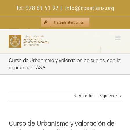
Saltar
Tel: 928 81 51 92
|
info@coaatlanz.org
al
contenido
Ir a Sede electrónica
Curso de Urbanismo y valoración de suelos, con la
aplicación TASA
Anterior
Siguiente
Curso de Urbanismo y valoración de