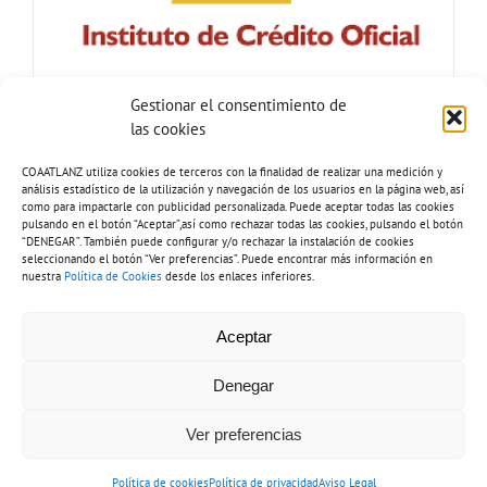
Gestionar el consentimiento de
las cookies
COAATLANZ utiliza cookies de terceros con la finalidad de realizar una medición y
análisis estadístico de la utilización y navegación de los usuarios en la página web, así
como para impactarle con publicidad personalizada. Puede aceptar todas las cookies
pulsando en el botón “Aceptar”,así como rechazar todas las cookies, pulsando el botón
“DENEGAR”. También puede configurar y/o rechazar la instalación de cookies
seleccionando el botón “Ver preferencias”. Puede encontrar más información en
nuestra
Política de Cookies
desde los enlaces inferiores.
Tel: 928 81 51 92 |
Copyright 2026 - COAATLANZ.
Aceptar
info@coaatlanz.org
Aviso legal
-
Política de cookies
-
Política de privacidad
-
Inventario de
tratamiento de datos
-
Política de accesibilidad
Denegar
Ver preferencias
Diseño web por
Solucionet.com
&
Cibernatural
Política de cookies
Política de privacidad
Aviso Legal