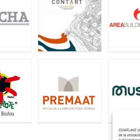
COAATLANZ util
de la utilizac