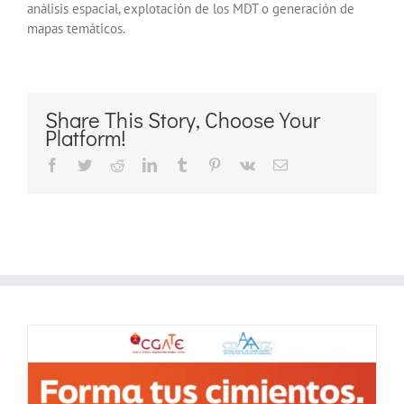
análisis espacial, explotación de los MDT o generación de
mapas temáticos.
Share This Story, Choose Your
Platform!
Facebook
Twitter
Reddit
LinkedIn
Tumblr
Pinterest
Vk
Correo
electrónico