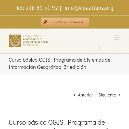
Saltar
Tel: 928 81 51 92
|
info@coaatlanz.org
al
contenido
Ir a Sede electrónica
Curso básico QGIS. Programa de Sistemas de
Información Geográfica. 3ª edición
Anterior
Siguiente
Curso básico QGIS. Programa de