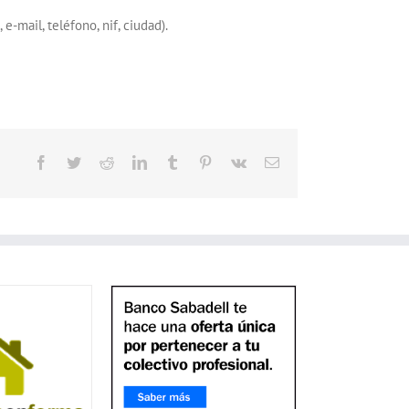
-mail, teléfono, nif, ciudad).
Facebook
Twitter
Reddit
LinkedIn
Tumblr
Pinterest
Vk
Correo
electrónico