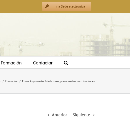
Ir a Sede electrónica
Formación
Contactar
o
/
Formación
/
Curso. Arquímedes. Mediciones, presupuestos, certificaciones
Anterior
Siguiente