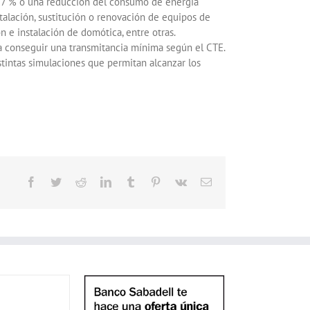
l 7 % o una reducción del consumo de energía
stalación, sustitución o renovación de equipos de
n e instalación de domótica, entre otras.
a conseguir una transmitancia mínima según el CTE.
istintas simulaciones que permitan alcanzar los
Facebook
Twitter
Reddit
LinkedIn
Tumblr
Pinterest
Vk
Correo
electrónico