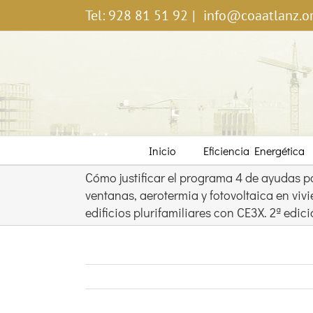
Saltar
Tel: 928 81 51 92
|
info@coaatlanz.o
al
contenido
Inicio
Eficiencia Energética
Cómo justificar el programa 4 de ayudas p
ventanas, aerotermia y fotovoltaica en viv
edificios plurifamiliares con CE3X. 2ª edic