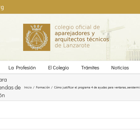
rg
La Profesión
El Colegio
Trámites
Noticias
ara
iendas de
Inicio
/
Formación
/
Cómo justificar el programa 4 de ayudas para ventanas, aerotermia
ión