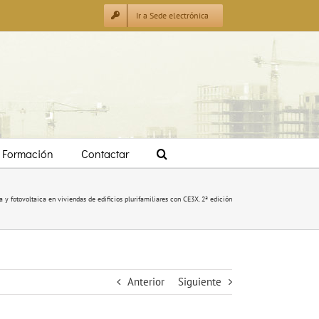
Ir a Sede electrónica
Formación
Contactar
 y fotovoltaica en viviendas de edificios plurifamiliares con CE3X. 2ª edición
Anterior
Siguiente