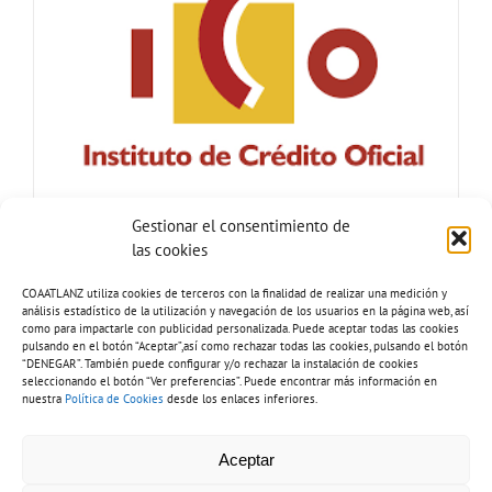
Gestionar el consentimiento de
las cookies
COAATLANZ utiliza cookies de terceros con la finalidad de realizar una medición y
análisis estadístico de la utilización y navegación de los usuarios en la página web, así
como para impactarle con publicidad personalizada. Puede aceptar todas las cookies
pulsando en el botón “Aceptar”,así como rechazar todas las cookies, pulsando el botón
“DENEGAR”. También puede configurar y/o rechazar la instalación de cookies
seleccionando el botón “Ver preferencias”. Puede encontrar más información en
nuestra
Política de Cookies
desde los enlaces inferiores.
Tel: 928 81 51 92 |
Copyright 2026 - COAATLANZ.
Aceptar
info@coaatlanz.org
Aviso legal
-
Política de cookies
-
Política de privacidad
-
Inventario de