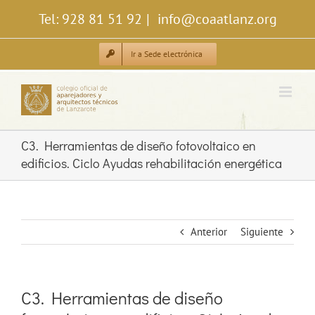
Saltar
Tel: 928 81 51 92
|
info@coaatlanz.org
al
contenido
Ir a Sede electrónica
C3. Herramientas de diseño fotovoltaico en
edificios. Ciclo Ayudas rehabilitación energética
Anterior
Siguiente
C3. Herramientas de diseño