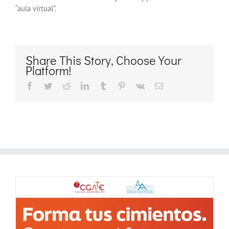
“aula virtual”.
Share This Story, Choose Your
Platform!
Facebook
Twitter
Reddit
LinkedIn
Tumblr
Pinterest
Vk
Correo
electrónico