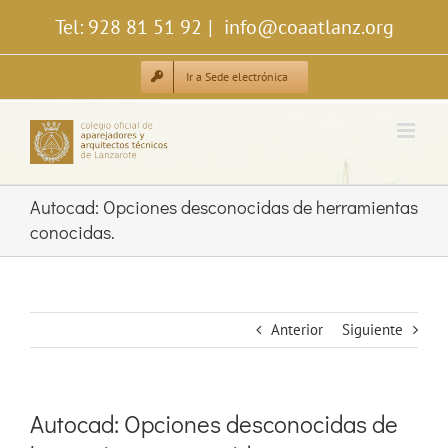
Saltar
Tel: 928 81 51 92
|
info@coaatlanz.org
al
contenido
Ir a Sede electrónica
Autocad: Opciones desconocidas de herramientas
conocidas.
Anterior
Siguiente
Autocad: Opciones desconocidas de