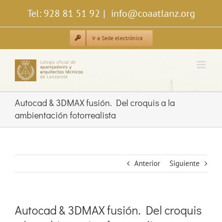
Saltar
Tel: 928 81 51 92
|
info@coaatlanz.org
al
contenido
Ir a Sede electrónica
Autocad & 3DMAX fusión. Del croquis a la
ambientación fotorrealista
Anterior
Siguiente
Autocad & 3DMAX fusión. Del croquis