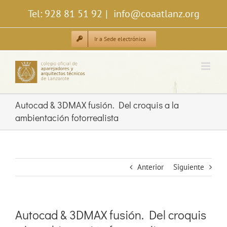
Saltar
Tel: 928 81 51 92
|
info@coaatlanz.org
al
contenido
Ir a Sede electrónica
Autocad & 3DMAX fusión. Del croquis a la
ambientación fotorrealista
Anterior
Siguiente
Autocad & 3DMAX fusión. Del croquis