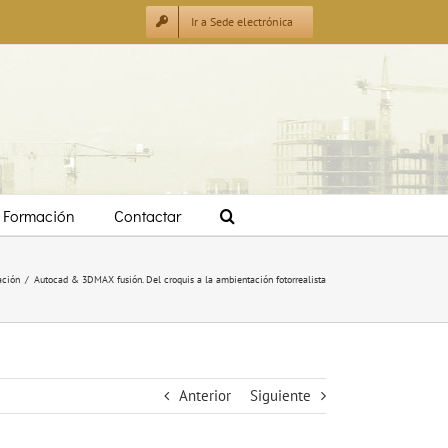
Ir a Sede electrónica
Formación
Contactar
ación
/
Autocad & 3DMAX fusión. Del croquis a la ambientación fotorrealista
Anterior
Siguiente