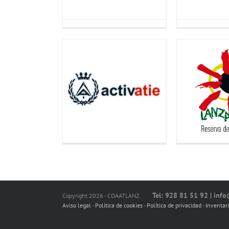
Tel: 928 81 51 92 | inf
Copyright 2026 - COAATLANZ.
Aviso legal
-
Política de cookies
-
Política de privacidad
-
Inventar