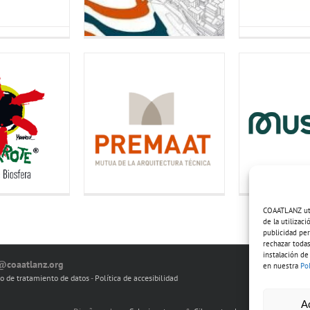
COAATLANZ util
de la utilizac
publicidad per
rechazar todas
instalación de
o@coaatlanz.org
en nuestra
Po
io de tratamiento de datos
-
Política de accesibilidad
A