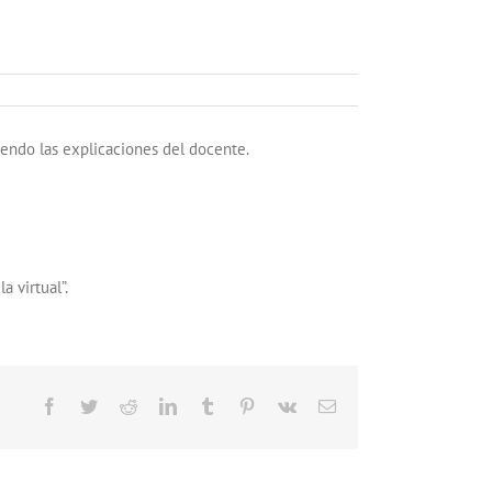
iendo las explicaciones del docente.
a virtual”.
Facebook
Twitter
Reddit
LinkedIn
Tumblr
Pinterest
Vk
Correo
electrónico