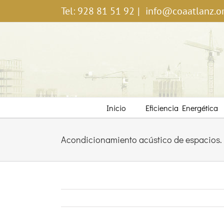
Saltar
Tel: 928 81 51 92
|
info@coaatlanz.o
al
contenido
Inicio
Eficiencia Energética
Acondicionamiento acústico de espacios.