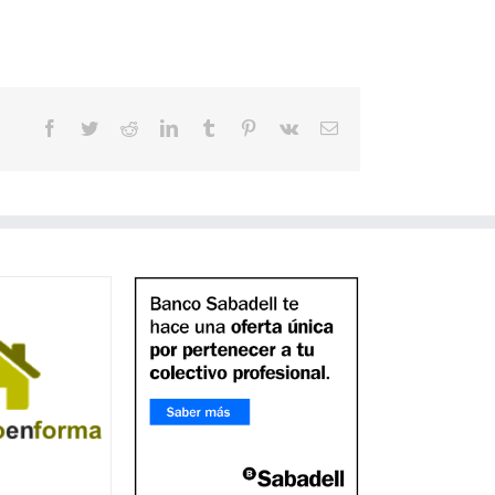
Facebook
Twitter
Reddit
LinkedIn
Tumblr
Pinterest
Vk
Correo
electrónico