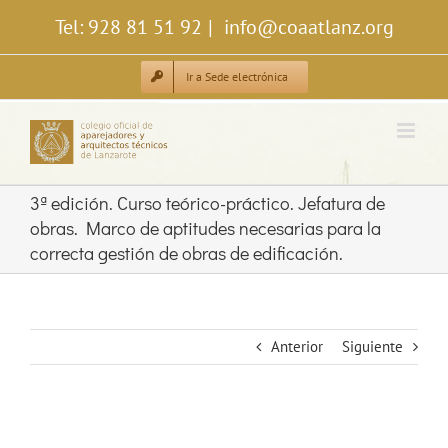
Saltar
Tel: 928 81 51 92
|
info@coaatlanz.org
al
contenido
Ir a Sede electrónica
3ª edición. Curso teórico-práctico. Jefatura de
obras. Marco de aptitudes necesarias para la
correcta gestión de obras de edificación.
Anterior
Siguiente
Ver