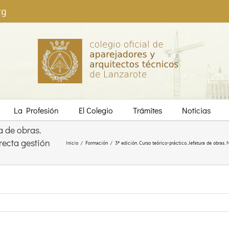
rg
La Profesión
El Colegio
Trámites
Noticias
a de obras.
recta gestión
Inicio
/
Formación
/
3ª edición. Curso teórico-práctico. Jefatura de obras.